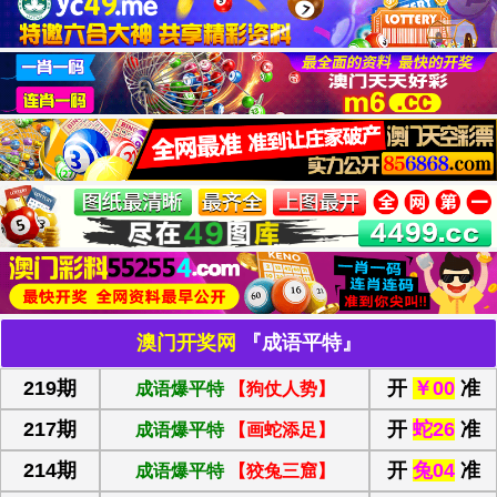
澳门开奖网
『成语平特』
219期
开
￥00
准
成语爆平特
【狗仗人势】
217期
开
蛇26
准
成语爆平特
【画蛇添足】
214期
开
兔04
准
成语爆平特
【狡兔三窟】