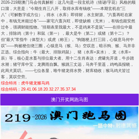
2026-219期澳门马会传真解析：这几句是一段玄机诗（猜谜/字花）风格的顺
口溜，大意是：“今期生肖三八开，取得水库有钱收”——本期玄机在“三
八”（可解数字或方位），得水（水库）即得财，水主财源。“六畜再旺在家
中，有钱无米能过冬”——家宅六畜兴旺，即使缺粮（无米），有钱也能安然
过冬，强调财能抵物。“排期表里我最大，不是鸡来不是鼠”——在排位中最
大，排除鸡（第十）和鼠（第一），最大是牛（第二）或猪（第十二）？
但“最大”常指牛（体型大）或虎（称王）。“狗随梗上打三回，心猿意马何中
叹”——狗被梗住绕三圈，心猿意马（猴、马）空叹息，暗示狗、猴、马并非
正选。综合指向：牛（最大、排除鸡鼠）、猪（水库=亥水）、龙（水库=
辰）等，核心是水畜与排位最大者。用十二生肖表达：虎啸先开道，牛步踏
水潮；猪守库中宝，龙腾雨自飘。猴跳三丈远，马奔千里遥，鸡鸣虽报晓，
此局犬莫叨。——七位各显，唯牛猪龙得水势，财库稳收；猴马鸡犬皆过
客，莫叹空劳。
综合特肖：虎牛猪龙猴马鸡
综合特码：29.41.06.18.20.32.27.35.37.34
澳门开奖网跑马图