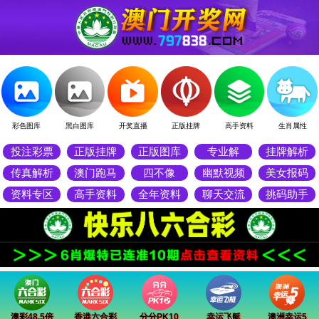
彩色图库
黑白图库
开奖直播
正版挂牌
高手资料
生肖属性
投注彩票
正版挂牌
正版图库
专业解
挂牌解析
传真解析
澳门跑马
四不像
幽默视频
美女报码
资料专区
高手资料
全年资料
聊天交流
挑码助手
澳彩48.5倍
香港六合彩
分分PK10
幸运飞艇
澳洲幸运5