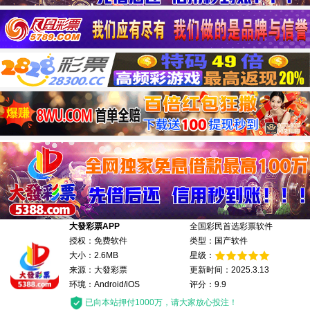
大發彩票APP
全国彩民首选彩票软件
授权：免费软件
类型：国产软件
大小：2.6MB
星级：
来源：大發彩票
更新时间：2025.3.13
环境：Android/iOS
评分：9.9
已向本站押付1000万，请大家放心投注！