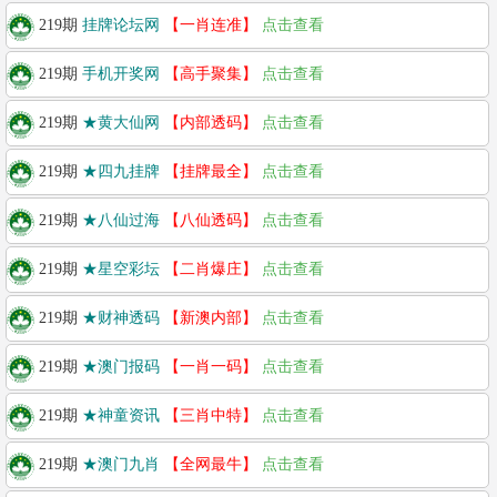
219期
挂牌论坛网
【一肖连准】
点击查看
219期
手机开奖网
【高手聚集】
点击查看
219期
★黄大仙网
【内部透码】
点击查看
219期
★四九挂牌
【挂牌最全】
点击查看
219期
★八仙过海
【八仙透码】
点击查看
219期
★星空彩坛
【二肖爆庄】
点击查看
219期
★财神透码
【新澳内部】
点击查看
219期
★澳门报码
【一肖一码】
点击查看
219期
★神童资讯
【三肖中特】
点击查看
219期
★澳门九肖
【全网最牛】
点击查看