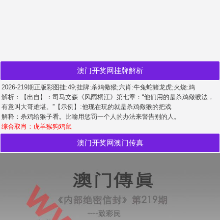
澳门开奖网挂牌解析
2026-219期正版彩图挂:49;挂牌:杀鸡儆猴;六肖:牛兔蛇猪龙虎;火烧:鸡
解析：【出自】：司马文森《风雨桐江》第七章：“他们用的是杀鸡儆猴法，
有意叫大哥难堪。”【示例】:他现在玩的就是杀鸡儆猴的把戏
解释：杀鸡给猴子看。比喻用惩罚一个人的办法来警告别的人。
综合取肖：虎羊猴狗鸡鼠
澳门开奖网澳门传真