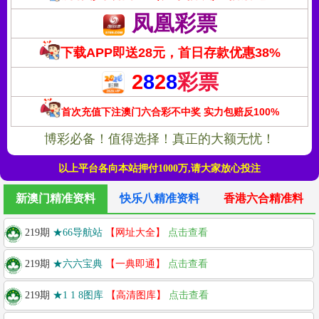
凤凰彩票
下载APP即送28元，首日存款优惠38%
2
8
2
8
彩票
首次充值下注澳门六合彩不中奖 实力包赔反100%
博彩必备！值得选择！真正的大额无忧！
以上平台各向本站押付1000万,请大家放心投注
新澳门精准资料
快乐八精准资料
香港六合精准料
219期
★66导航站
【网址大全】
点击查看
219期
★六六宝典
【一典即通】
点击查看
219期
★1 1 8图库
【高清图库】
点击查看