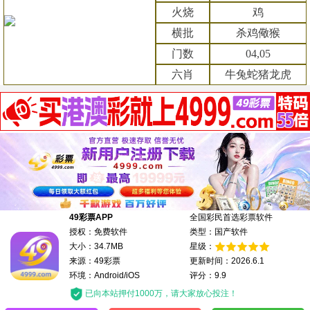
火烧
鸡
横批
杀鸡儆猴
门数
04,05
六肖
牛兔蛇猪龙虎
49彩票APP
全国彩民首选彩票软件
授权：免费软件
类型：国产软件
大小：34.7MB
星级：
来源：49彩票
更新时间：2026.6.1
环境：Android/iOS
评分：9.9
已向本站押付1000万，请大家放心投注！