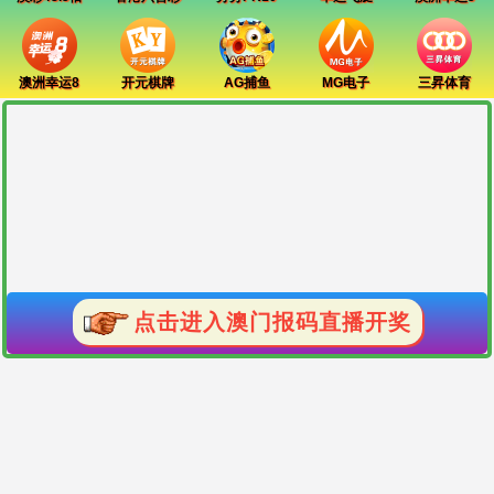
澳洲幸运8
开元棋牌
AG捕鱼
MG电子
三昇体育
点击进入澳门报码直播开奖