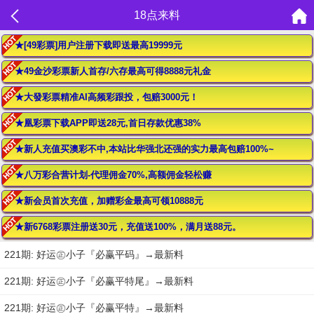
18点来料
★[49彩票]用户注册下载即送最高19999元
★49金沙彩票新人首存/六存最高可得8888元礼金
★大發彩票精准AI高频彩跟投，包赔3000元！
★凰彩票下载APP即送28元,首日存款优惠38%
★新人充值买澳彩不中,本站比华强北还强的实力最高包赔100%~
★八万彩合营计划-代理佣金70%,高额佣金轻松赚
★新会员首次充值，加赠彩金最高可领10888元
★新6768彩票注册送30元，充值送100%，满月送88元。
221期: 好运㊣小子『必赢平码』→最新料
221期: 好运㊣小子『必赢平特尾』→最新料
221期: 好运㊣小子『必赢平特』→最新料