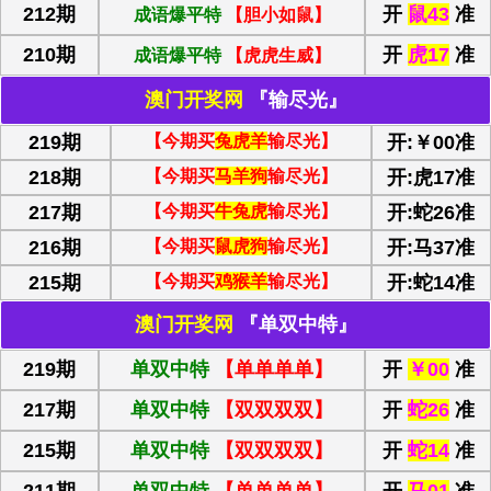
212期
开
鼠43
准
成语爆平特
【胆小如鼠】
210期
开
虎17
准
成语爆平特
【虎虎生威】
澳门开奖网
『输尽光』
219期
【今期买
兔虎羊
输尽光】
开:￥00准
218期
【今期买
马羊狗
输尽光】
开:虎17准
217期
【今期买
牛兔虎
输尽光】
开:蛇26准
216期
【今期买
鼠虎狗
输尽光】
开:马37准
215期
【今期买
鸡猴羊
输尽光】
开:蛇14准
澳门开奖网
『单双中特』
219期
单双中特
【单单单单】
开
￥00
准
217期
单双中特
【双双双双】
开
蛇26
准
215期
单双中特
【双双双双】
开
蛇14
准