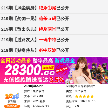
219期
【风尘满身】
绝杀①尾
已公开
219期
【匆匆一见】
稳杀５码
已公开
219期
【熬出头儿】
绝杀两肖
已公开
219期
【过路友人】
一码中特
已公开
219期
【贴身侍从】
必中双波
已公开
2828彩票APP
全国彩民首选彩票软件
授权：免费软件
类型：国产软件
大小：20.2MB
星级：
来源：2828彩票
更新时间：2023.05.16
环境：Android/iOS
评分：9.9