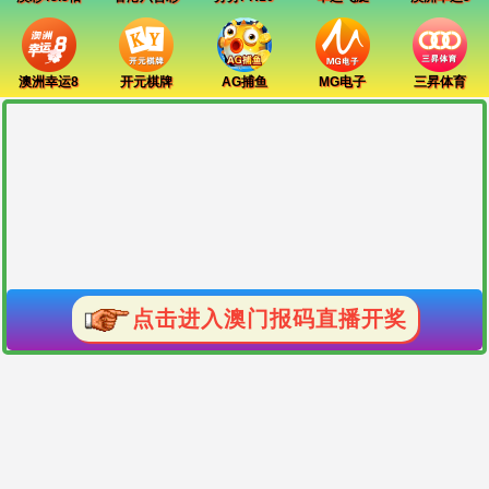
澳洲幸运8
开元棋牌
AG捕鱼
MG电子
三昇体育
点击进入澳门报码直播开奖