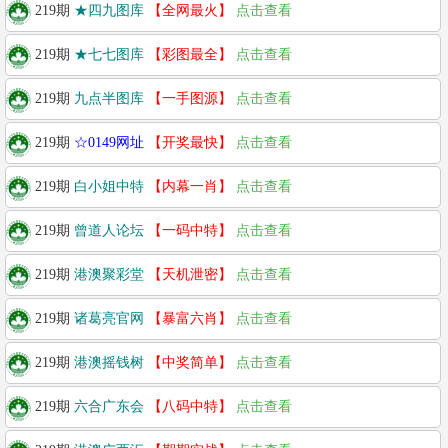
219期
★四九图库
【全网最火】
点击查看
219期
★七七图库
【彩图最全】
点击查看
219期
九点半图库
【一手图源】
点击查看
219期
☆0149网址
【开奖最快】
点击查看
219期
白小姐中特
【内幕一肖】
点击查看
219期
曾道人论坛
【一码中特】
点击查看
219期
港澳聚彩堂
【天机泄密】
点击查看
219期
诸葛亮官网
【暴富六肖】
点击查看
219期
港澳摇钱树
【中奖简单】
点击查看
219期
六合广东会
【八码中特】
点击查看