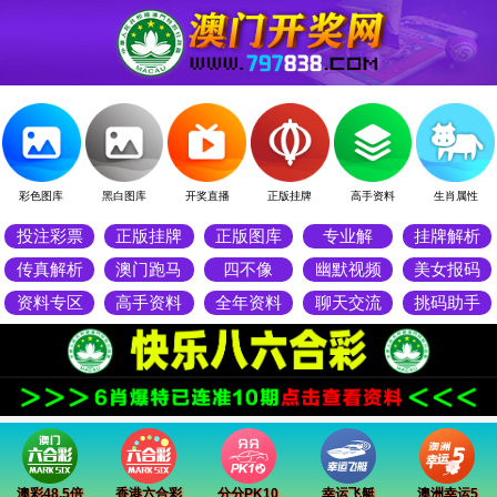
彩色图库
黑白图库
开奖直播
正版挂牌
高手资料
生肖属性
投注彩票
正版挂牌
正版图库
专业解
挂牌解析
传真解析
澳门跑马
四不像
幽默视频
美女报码
资料专区
高手资料
全年资料
聊天交流
挑码助手
澳彩48.5倍
香港六合彩
分分PK10
幸运飞艇
澳洲幸运5