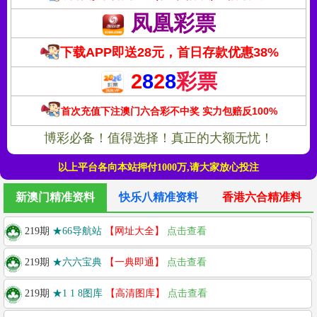
凤凰彩票
下载APP即送28元，首日存款优惠38%
2
8
2
8
彩票
首次充值下注澳门六合彩不中奖 实力包赔反100%
博彩必备！值得选择！真正的大额无忧！
以上平台各向本站押付1000万,请大家放心投注
新澳门精准资料
快乐八精准资料
香港六合精准料
219期
★66导航站
【网址大全】
点击查看
219期
★六六宝典
【一典即通】
点击查看
219期
★1 1 8图库
【高清图库】
点击查看