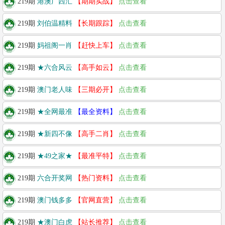
219期
港澳广西汇
【期期实战】
点击查看
219期
刘伯温精料
【长期跟踪】
点击查看
219期
妈祖阁一肖
【赶快上车】
点击查看
219期
★六合风云
【高手如云】
点击查看
219期
澳门老人味
【三期必开】
点击查看
219期
★全网最准
【最全资料】
点击查看
219期
★新四不像
【高手二肖】
点击查看
219期
★49之家★
【最准平特】
点击查看
219期
六合开奖网
【热门资料】
点击查看
219期
澳门钱多多
【官网直营】
点击查看
219期
★澳门白虎
【站长推荐】
点击查看