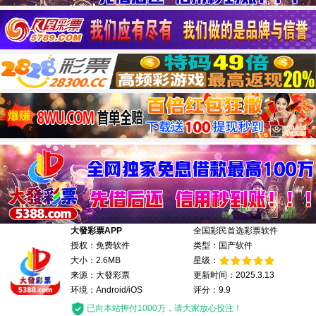
大發彩票APP
全国彩民首选彩票软件
授权：免费软件
类型：国产软件
大小：2.6MB
星级：
来源：大發彩票
更新时间：2025.3.13
环境：Android/iOS
评分：9.9
已向本站押付1000万，请大家放心投注！