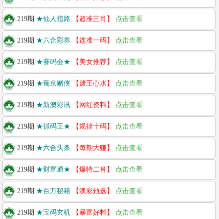
219期
★仙人指路
【超准三肖】
点击查看
219期
★六合彩券
【连准一码】
点击查看
219期
★赛码会★
【美女推荐】
点击查看
219期
★葡京赌侠
【赌王心水】
点击查看
219期
★新澳彩讯
【网红资料】
点击查看
219期
★抓码王★
【规律十码】
点击查看
219期
★六合头条
【每期大赚】
点击查看
219期
★财富通★
【爆特二肖】
点击查看
219期
★百万秘籍
【澳彩甄选】
点击查看
219期
★宝码玄机
【暴富好料】
点击查看