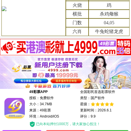
火烧
鸡
横批
杀鸡儆猴
门数
04,05
六肖
牛兔蛇猪龙虎
49彩票APP
全国彩民首选彩票软件
授权：免费软件
类型：国产软件
大小：34.7MB
星级：
来源：49彩票
更新时间：2026.6.1
环境：Android/iOS
评分：9.9
已向本站押付1000万，请大家放心投注！