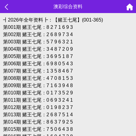
澳彩综合资料
┫2026年全年资料┣：【赌王七尾】(001-365)
第001期 赌王七尾：8 2 7 1 6 9 3
第002期 赌王七尾：2 6 8 9 7 3 4
第003期 赌王七尾：5 7 9 6 3 2 1
第004期 赌王七尾：3 4 8 7 2 0 9
第005期 赌王七尾：3 6 9 5 1 8 7
第006期 赌王七尾：6 9 8 0 5 4 3
第007期 赌王七尾：1 3 5 8 4 6 7
第008期 赌王七尾：4 7 0 8 1 5 3
第009期 赌王七尾：7 1 6 3 9 4 8
第010期 赌王七尾：0 1 7 3 5 2 9
第011期 赌王七尾：0 6 9 3 2 4 1
第012期 赌王七尾：0 1 9 8 2 3 7
第013期 赌王七尾：2 6 8 7 5 1 4
第014期 赌王七尾：8 6 3 7 9 2 5
第015期 赌王七尾：7 5 0 6 4 3 8