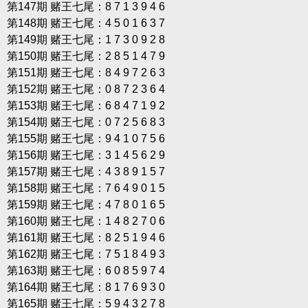
第147期 赌王七尾：8 7 1 3 9 4 6
第148期 赌王七尾：4 5 0 1 6 3 7
第149期 赌王七尾：1 7 3 0 9 2 8
第150期 赌王七尾：2 8 5 1 4 7 9
第151期 赌王七尾：8 4 9 7 2 6 3
第152期 赌王七尾：0 8 7 2 3 6 4
第153期 赌王七尾：6 8 4 7 1 9 2
第154期 赌王七尾：0 7 2 5 6 8 3
第155期 赌王七尾：9 4 1 0 7 5 6
第156期 赌王七尾：3 1 4 5 6 2 9
第157期 赌王七尾：4 3 8 9 1 5 7
第158期 赌王七尾：7 6 4 9 0 1 5
第159期 赌王七尾：4 7 8 0 1 6 5
第160期 赌王七尾：1 4 8 2 7 0 6
第161期 赌王七尾：8 2 5 1 9 4 6
第162期 赌王七尾：7 5 1 8 4 9 3
第163期 赌王七尾：6 0 8 5 9 7 4
第164期 赌王七尾：8 1 7 6 9 3 0
第165期 赌王七尾：5 9 4 3 2 7 8