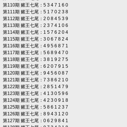
第110期 赌王七尾：5 3 4 7 1 6 0
第111期 赌王七尾：5 1 7 0 2 3 8
第112期 赌王七尾：2 0 8 4 5 3 9
第113期 赌王七尾：2 3 7 4 1 0 6
第114期 赌王七尾：1 5 7 6 2 0 4
第115期 赌王七尾：3 0 6 7 8 2 4
第116期 赌王七尾：4 9 5 6 8 7 1
第117期 赌王七尾：5 6 8 9 4 7 0
第118期 赌王七尾：3 8 1 9 2 7 5
第119期 赌王七尾：6 2 0 7 9 1 5
第120期 赌王七尾：9 4 5 6 0 8 7
第121期 赌王七尾：7 3 8 6 2 1 0
第122期 赌王七尾：2 8 5 1 4 7 9
第123期 赌王七尾：4 1 3 0 5 9 6
第124期 赌王七尾：4 2 3 0 9 1 8
第125期 赌王七尾：5 8 6 1 2 3 7
第126期 赌王七尾：8 9 4 3 1 2 0
第127期 赌王七尾：0 6 2 9 8 4 1