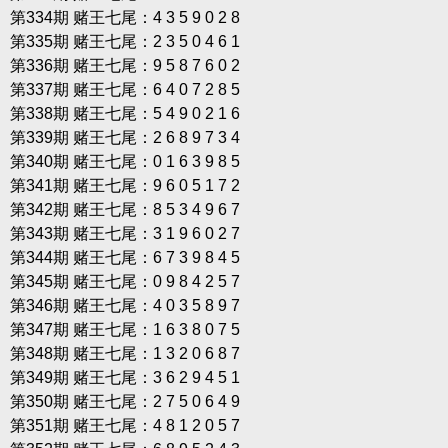
第334期 赌王七尾：4 3 5 9 0 2 8
第335期 赌王七尾：2 3 5 0 4 6 1
第336期 赌王七尾：9 5 8 7 6 0 2
第337期 赌王七尾：6 4 0 7 2 8 5
第338期 赌王七尾：5 4 9 0 2 1 6
第339期 赌王七尾：2 6 8 9 7 3 4
第340期 赌王七尾：0 1 6 3 9 8 5
第341期 赌王七尾：9 6 0 5 1 7 2
第342期 赌王七尾：8 5 3 4 9 6 7
第343期 赌王七尾：3 1 9 6 0 2 7
第344期 赌王七尾：6 7 3 9 8 4 5
第345期 赌王七尾：0 9 8 4 2 5 7
第346期 赌王七尾：4 0 3 5 8 9 7
第347期 赌王七尾：1 6 3 8 0 7 5
第348期 赌王七尾：1 3 2 0 6 8 7
第349期 赌王七尾：3 6 2 9 4 5 1
第350期 赌王七尾：2 7 5 0 6 4 9
第351期 赌王七尾：4 8 1 2 0 5 7