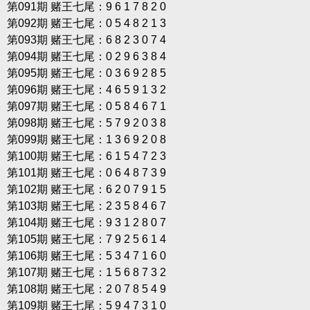
第091期 赌王七尾：9 6 1 7 8 2 0
第092期 赌王七尾：0 5 4 8 2 1 3
第093期 赌王七尾：6 8 2 3 0 7 4
第094期 赌王七尾：0 2 9 6 3 8 4
第095期 赌王七尾：0 3 6 9 2 8 5
第096期 赌王七尾：4 6 5 9 1 3 2
第097期 赌王七尾：0 5 8 4 6 7 1
第098期 赌王七尾：5 7 9 2 0 3 8
第099期 赌王七尾：1 3 6 9 2 0 8
第100期 赌王七尾：6 1 5 4 7 2 3
第101期 赌王七尾：0 6 4 8 7 3 9
第102期 赌王七尾：6 2 0 7 9 1 5
第103期 赌王七尾：2 3 5 8 4 6 7
第104期 赌王七尾：9 3 1 2 8 0 7
第105期 赌王七尾：7 9 2 5 6 1 4
第106期 赌王七尾：5 3 4 7 1 6 0
第107期 赌王七尾：1 5 6 8 7 3 2
第108期 赌王七尾：2 0 7 8 5 4 9
第109期 赌王七尾：5 9 4 7 3 1 0