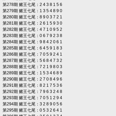
第278期 赌王七尾：2 4 3 8 1 5 6
第279期 赌王七尾：1 3 5 4 8 9 0
第280期 赌王七尾：8 9 0 3 7 2 1
第281期 赌王七尾：2 6 1 5 9 3 0
第282期 赌王七尾：4 7 1 0 9 5 2
第283期 赌王七尾：0 6 7 9 2 3 8
第284期 赌王七尾：9 8 4 2 0 6 1
第285期 赌王七尾：6 4 5 9 1 8 3
第286期 赌王七尾：7 0 5 9 2 4 1
第287期 赌王七尾：5 6 8 4 7 3 2
第288期 赌王七尾：7 2 1 9 8 0 3
第289期 赌王七尾：1 5 3 4 6 8 9
第290期 赌王七尾：2 7 0 8 4 9 6
第291期 赌王七尾：8 2 1 7 5 3 6
第292期 赌王七尾：7 9 6 3 2 4 8
第293期 赌王七尾：7 0 5 1 2 9 4
第294期 赌王七尾：3 2 8 9 0 5 6
第295期 赌王七尾：0 5 3 2 6 4 1