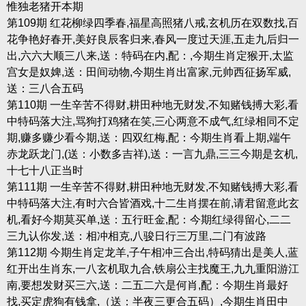
惟独老猪开本期
第109期 红花柳绿四季春,福星高照猪八戒,玄机历在双数找,百
花争艳好春开,美好良辰客归来,春风一度过天涯,五走九后归一
出,六六大顺三八来,送：特码在内,配：,今期生肖定猴开,太监
宫女是奴婢,送：田间动物,今期生肖出富家,元帅西征扬军威,
送：三八合五码
第110期 一生辛苦不得财,耕田种地无财发,不知赌钱搏大彩,看
中特码落大注,骂狗打鸡猪在笑,三心两意不成气,红绿相同不定
期,赚多赚少看今期,送：四双红梅,配：今期生肖看上期,端午
赤龙跃龙门,(送：小数多吉祥),送：一言九鼎,三三今期是玄机,
十七十八正当时
第111期 一生辛苦不得财,耕田种地无财发,不知赌钱搏大彩,看
中特码落大注,有时六合皆酒戏,十二生肖摆在前,请君留意此玄
机,看好今期莫买单,送：五行旺金,配：今期红绿得留心,二二
三九认你发,送：相冲相克,八骏日行三万里,二门有波路
第112期 今期生肖定龙羊,子午相冲三合出,特码猜出是美人,蓝
红开出生肖东,一八玄机取九合,铁扇公主找魔王,九九重阳游江
南,要想发财买三六,送：二五二六是何肖,配：今期生肖最好
找,买定虎狗有钱拿,（送：半夜三更合五码）,今期生肖田中