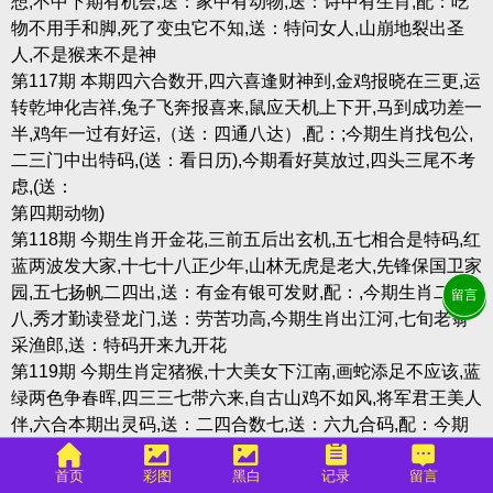
想,不中下期有机会,送：家中有动物,送：诗中有生肖,配：吃
物不用手和脚,死了变虫它不知,送：特问女人,山崩地裂出圣
人,不是猴来不是神
第117期 本期四六合数开,四六喜逢财神到,金鸡报晓在三更,运
转乾坤化吉祥,兔子飞奔报喜来,鼠应天机上下开,马到成功差一
半,鸡年一过有好运,（送：四通八达）,配：;今期生肖找包公,
二三门中出特码,(送：看日历),今期看好莫放过,四头三尾不考
虑,(送：
第四期动物)
第118期 今期生肖开金花,三前五后出玄机,五七相合是特码,红
蓝两波发大家,十七十八正少年,山林无虎是老大,先锋保国卫家
园,五七扬帆二四出,送：有金有银可发财,配：,今期生肖二四
留言
八,秀才勤读登龙门,送：劳苦功高,今期生肖出江河,七旬老翁
采渔郎,送：特码开来九开花
第119期 今期生肖定猪猴,十大美女下江南,画蛇添足不应该,蓝
绿两色争春晖,四三三七带六来,自古山鸡不如风,将军君王美人
伴,六合本期出灵码,送：二四合数七,送：六九合码,配：今期
生肖三三开,初生牛儿不怕虎,今期生肖找牛童,顺手牵羊二五
来,送：有金有土能发家
首页
彩图
黑白
记录
留言