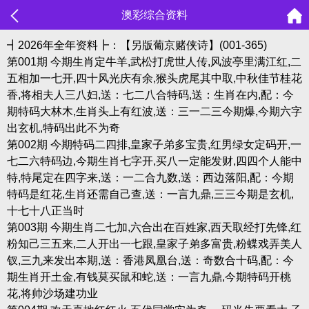
澳彩综合资料
┫2026年全年资料┣：【另版葡京赌侠诗】(001-365)
第001期 今期生肖定牛羊,武松打虎世人传,风波亭里满江红,二
五相加一七开,四十风光庆有余,猴头虎尾其中取,中秋佳节桂花
香,将相夫人三八妇,送：七二八合特码,送：生肖在内,配：今
期特码大林木,生肖头上有红波,送：三一二三今期爆,今期六字
出玄机,特码出此不为奇
第002期 今期特码二四排,皇家子弟多宝贵,红男绿女定码开,一
七二六特码边,今期生肖七字开,买八一定能发财,四四个人能中
特,特尾定在四字来,送：一二合九数,送：西边落阳,配：今期
特码是红花,生肖还需自己查,送：一言九鼎,三三今期是玄机,
十七十八正当时
第003期 今期生肖二七加,六合出在百姓家,西天取经打先锋,红
粉知己三五来,二人开出一七跟,皇家子弟多富贵,粉蝶戏弄美人
钗,三九来发出本期,送：香港凤凰台,送：奇数合十码,配：今
期生肖开土金,有钱莫买鼠和蛇,送：一言九鼎,今期特码开桃
花,将帅沙场建功业