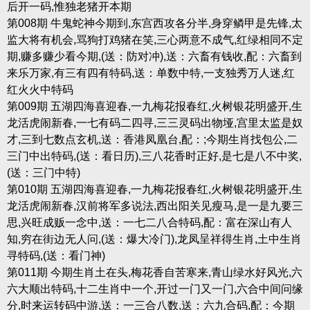
后开一码,惟独老猪开本期
第008期 牛鬼蛇神今期到,东宫西攻各分半,身穿鳞甲是先锋,太
监大将有机会,骂狗打鸡猪在笑,三心两意不成气,红绿相同不定
期,赚多赚少看今期,(送：防对冲),送：六畜有钱收,配：六畜到
来乐万家,有三有四有特码,送：单数中特,一支独秀万人迷,红
红火火中特码
第009期 五湖四海喜迎春,一九梅花报春红,火树银花明盛开,生
龙活虎闹新春,一七有码二四寻,三三灵码出物垭,宫里太监是奴
才,三到七数点玄机,送：香港凤凰台,配：;今期生肖找包公,二
三门中出特码,(送：看日历),三八花香时正好,是七是八不中奖,
(送：三门中特)
第010期 五湖四海喜迎春,一九梅花报春红,火树银花明盛开,生
龙活虎闹新春,汉前将军多说法,西出阳关见瘦马,是一是九要三
思,兴旺成贩一念中,送：一七二八合特码,配：富在深山有人
知,穷在街边无人问,(送：爆大冷门),龙凤呈祥得生肖,土中生肖
寻特码,(送：看门神)
第011期 今期生肖土在头,梅花香自苦寒来,青山绿水好风光,六
六大顺出特码,十二生肖中一个,开过一门又一门,六合中间问缘
分,时来运转码中游,送：一三合八数,送：六九合码,配：今期