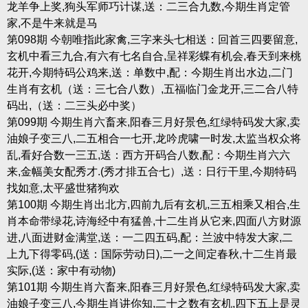
龙羊争上奖,狗头军师巧计谋,送：二三合九数,今期生肖定管
家,不是牛来就是马
第098期 今朝唯指此家禽,三字来头七相送：回首三四要留意,
玄机中看三九合,有六有七名自合,呈祥彩蝶有机会,春天到来桃
花开,今期特码公鸡来,送：单数中,配：今期生肖出水边,二门
生肖有玄机（送：三七合八数）,五福临门金龙开,三二合八特
码出,（送：二三头必中奖）
第099期 今期生肖六畜来,阳春三月好景色,红绿特码发大家,卖
油娘子变三八,二五相合一七开,龙吟虎啸一时发,太监当权众将
乱,看好合数一三五,送：西方开码合八数,配：今期生肖六六
来,金幅美女配秀才.(秀才排五合七）,送：日行干里,今期特码
找如意,太平盛世猪狗欢
第100期 今期生肖出北方,四前九后有玄机,三五相乘又相合,生
肖本命带绿花,诗海经中有猛兽,十二生肖从它来,四面八方财源
进,八面进财金满堂,送：一二四五码,配：兰波中特发大家,二
上九下得零码,(送：国际劳动日),二一之间定春秋,十二生肖最
实际,(送：家中有动物)
第101期 今期生肖六畜来,阳春三月好景色,红绿特码发大家,卖
油娘子变三八,今期生肖讲你知,二十之数有玄机,四下五上是灵