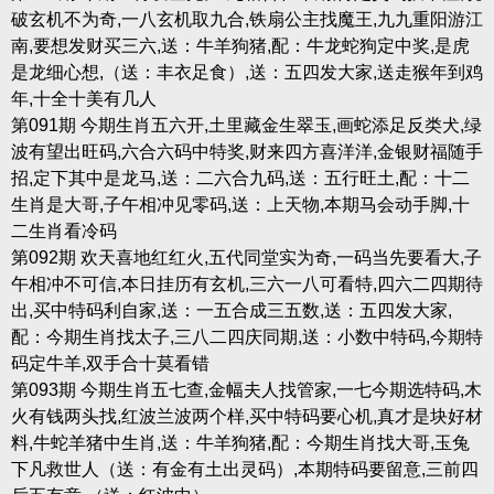
破玄机不为奇,一八玄机取九合,铁扇公主找魔王,九九重阳游江
南,要想发财买三六,送：牛羊狗猪,配：牛龙蛇狗定中奖,是虎
是龙细心想,（送：丰衣足食）,送：五四发大家,送走猴年到鸡
年,十全十美有几人
第091期 今期生肖五六开,土里藏金生翠玉,画蛇添足反类犬,绿
波有望出旺码,六合六码中特奖,财来四方喜洋洋,金银财福随手
招,定下其中是龙马,送：二六合九码,送：五行旺土,配：十二
生肖是大哥,子午相冲见零码,送：上天物,本期马会动手脚,十
二生肖看冷码
第092期 欢天喜地红红火,五代同堂实为奇,一码当先要看大,子
午相冲不可信,本日挂历有玄机,三六一八可看特,四六二四期待
出,买中特码利自家,送：一五合成三五数,送：五四发大家,
配：今期生肖找太子,三八二四庆同期,送：小数中特码,今期特
码定牛羊,双手合十莫看错
第093期 今期生肖五七查,金幅夫人找管家,一七今期选特码,木
火有钱两头找,红波兰波两个样,买中特码要心机,真才是块好材
料,牛蛇羊猪中生肖,送：牛羊狗猪,配：今期生肖找大哥,玉兔
下凡救世人（送：有金有土出灵码）,本期特码要留意,三前四