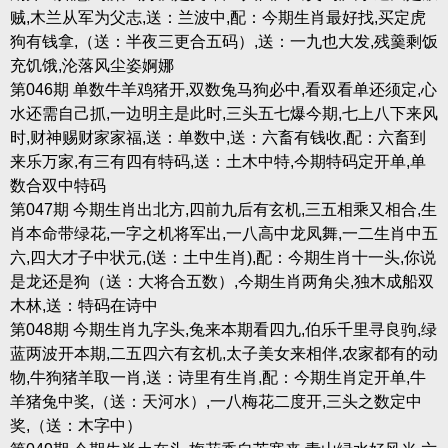
贼,木兰从军为父志,送：兰波中,配：今期生肖最好找,买定虎
狗有钱拿,（送：半夜三更合五码）,送：一九也大发,残羹剩饭
充饥饿,沦落风尘姿婀娜
第046期 单数牛羊鸡猪开,双数兔马狗必中,看双看单还须定,心
水还需自己抓,一边明主是此时,三头五七爆今期,七上八下来风
时,财神赐财家家福,送：单数中,送：六畜有钱收,配：六畜到
来乐万家,有三有四有特码,送：土木中特,今期特码定开单,单
数合双中特码
第047期 今期生肖出北方,四前九后有玄机,三五相乘又相合,生
肖本命带绿花,一字之机将军出,一八高中龙凤舞,一二生肖中五
六,四大才子中状元,(送：土中生肖),配：今期生肖十一头,你说
是龙还是狗（送：大将合五数）,今期生肖两角尖,独木成船双
木林,送：特码在诗中
第048期 今期生肖九字头,兔来本期看四九,伯乐千里寻良驹,绿
蓝两波开本期,二五四六有玄机,太子美女来相伴,农家都有的动
物,牛狗猪羊取一肖,送：诗里有生肖,配：今期生肖定开单,牛
羊猪兔中奖,（送：天河水）,一八梅花二度开,三头之数定中
奖,（送：木字中）