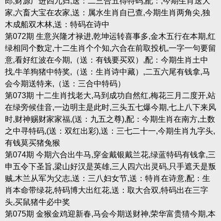
郎,财源广进四九归,送：二三合五得特码,配：,今期生肖送大
家,六畜大宝在农家,送：属水生肖自已查,今期生肖两角尖,独
木成船双木林,送：特码在诗中
第072期 生意兴隆才禄进,乾坤运转喜事多,金木五行在本期,红
绿相同个数定,十二生肖个个知,六合在前取投机,一字一句要留
意,看好红波在今期,（送：有钱要买双）,配：今期生肖土中
找,牛羊狗猪中特奖,（送：生肖诗中藏）,二五六尾有钱拿,马
会今期送特来,（送：三合中特码）
第073期 十二生肖找老大,马到成功自然红,梅花三月二度开,站
在绿旁候佳音,一边明主是此时,三头五七爆今期,七上八下来风
时,财神赐财家家福,(送：九五之尊),配：今期生肖在南方,土数
之中寻特码,(送：双红出彩),送：三七二十一,今期生肖九字头,
有钱莫买猪兔猴
第074期 今期六合出牛马,穿金戴银戴兰花,绿蓝特码有钱拿,三
申五令下圣旨,梁山好汉是英雄,三人四六出灵码,只手遮天是叛
贼,木兰从军为父志,送：三八妇女节,送：特肖在诗意,配：生
肖本命带绿花,特码博大出红花,送：取大合双,特码出在三字
头,买鼠猪牛必中奖
第075期 金猴金鸡迎新春,马会今期送财神,荣华富贵猜今期,本