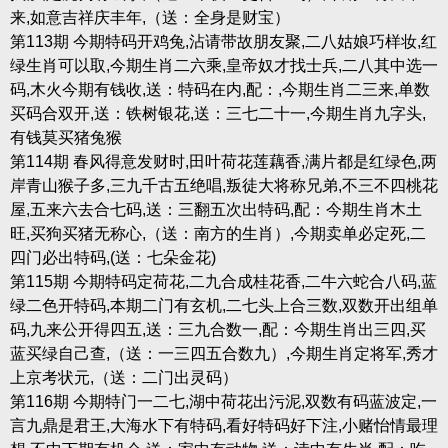
来,如意吉祥庆丰年,（送：全身是财宝）
第113期 今期特码开鸡兔,沾请带故朋友聚,二八姑娘巧样妆,红
绿生肖可以取,今期生肖二六乘,皇帝奴才找士兵,二八其中选一
码,木火今期有钱收,送：特码在内,配：,今期生肖二三来,单数
买码合双开,送：铁树银花,送：三七二十一,今期生肖九字头,
有钱莫买猪兔猴
第114期 春风得意发财时,田叶荷花莲藕香,满片都是红绿色,两
岸青山猴子多,三九千古五绝唱,叛徒大将称兄弟,不三不四桃花
屋,五来六去合七码,送：三翻五次出特码,配：今期生肖木土
旺,买狗买猪无称心,（送：南方的生肖）,今期卖单必定死,二
四门必出特码,(送：七朵金花)
第115期 今期特码定荷花,二九合成桂花香,二牛六蛇合八码,蓝
绿二色开特码,本期二门有玄机,二七头上合三数,双数开出组单
码,九来公开得四五,送：三九合数一,配：今期生肖出三四,买
蓝买绿自己查,（送：一三四五合数九）,今期生肖定将军,秀才
上京考状元,（送：二门出灵码）
第116期 今期特门一二七,湖中荷花出污泥,双数有码蓝波定,一
言九鼎是君王,大海水下有特码,看好特码好下注,小赌怡情最理