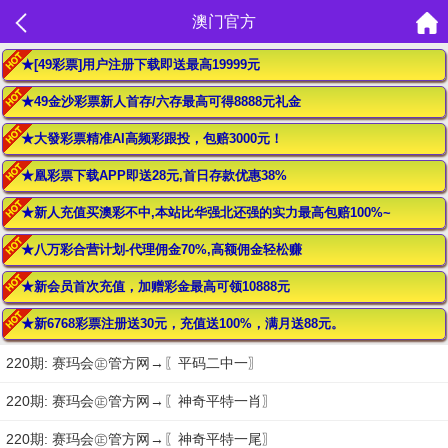
澳门官方
★[49彩票]用户注册下载即送最高19999元
★49金沙彩票新人首存/六存最高可得8888元礼金
★大發彩票精准AI高频彩跟投，包赔3000元！
★凰彩票下载APP即送28元,首日存款优惠38%
★新人充值买澳彩不中,本站比华强北还强的实力最高包赔100%~
★八万彩合营计划-代理佣金70%,高额佣金轻松赚
★新会员首次充值，加赠彩金最高可领10888元
★新6768彩票注册送30元，充值送100%，满月送88元。
220期: 赛玛会㊣管方网→〖平码二中一〗
220期: 赛玛会㊣管方网→〖神奇平特一肖〗
220期: 赛玛会㊣管方网→〖神奇平特一尾〗