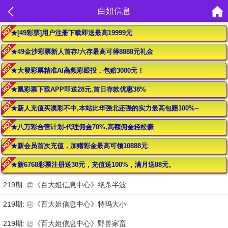
白姐信息
★[49彩票]用户注册下载即送最高19999元
★49金沙彩票新人首存/六存最高可得8888元礼金
★大發彩票精准AI高频彩跟投，包赔3000元！
★凰彩票下载APP即送28元,首日存款优惠38%
★新人充值买澳彩不中,本站比华强北还强的实力最高包赔100%~
★八万彩合营计划-代理佣金70%,高额佣金轻松赚
★新会员首次充值，加赠彩金最高可领10888元
★新6768彩票注册送30元，充值送100%，满月送88元。
219期: ㊣《百大姐信息中心》绝杀半波
219期: ㊣《百大姐信息中心》特玛大小
219期: ㊣《百大姐信息中心》野兽家畜