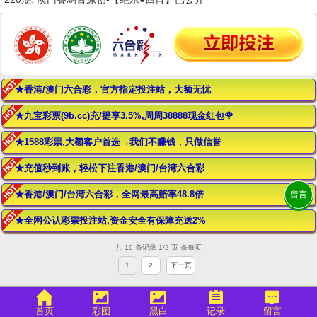
★香港/澳门六合彩，官方指定投注站，大额无忧
★九宝彩票(9b.cc)充/提享3.5%,周周38888现金红包🌹
★1588彩票,大额客户首选→我们不赚钱，只做信誉
★充值秒到账，轻松下注香港/澳门/台湾六合彩
★香港/澳门/台湾六合彩，全网最高赔率48.8倍
留言
★全网公认彩票投注站,资金安全有保障充送2%
共 19 条记录 1/2 页 条每页
1
2
下一页
首页
彩图
黑白
记录
留言