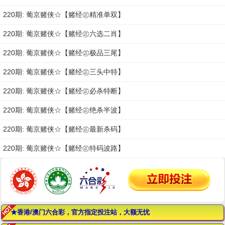
220期: 葡京赌侠☆【赌经㊣精准单双】
220期: 葡京赌侠☆【赌经㊣六选二肖】
220期: 葡京赌侠☆【赌经㊣极品三尾】
220期: 葡京赌侠☆【赌经㊣三头中特】
220期: 葡京赌侠☆【赌经㊣必杀特断】
220期: 葡京赌侠☆【赌经㊣绝杀半波】
220期: 葡京赌侠☆【赌经㊣最新杀码】
220期: 葡京赌侠☆【赌经㊣特码波路】
★香港/澳门六合彩，官方指定投注站，大额无忧