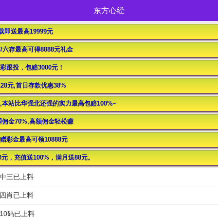
东方心经
载即送最高19999元
/六存最高可得8888元礼金
彩跟投，包赔3000元！
28元,首日存款优惠38%
,本站比华强北还强的实力最高包赔100%~
佣金70%,高额佣金轻松赚
彩金最高可领10888元
0元，充值送100%，满月送88元。
三中三已上料
特四肖已上料
杀10码已上料