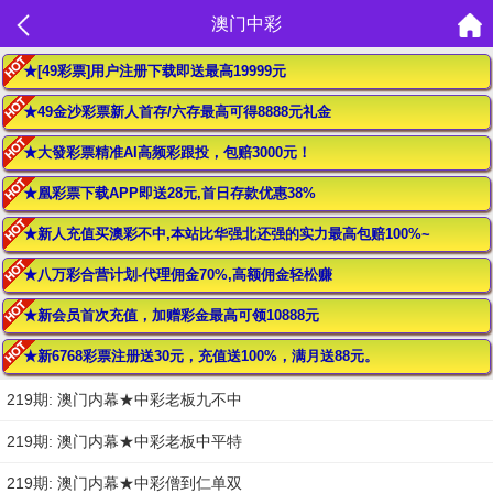
澳门中彩
★[49彩票]用户注册下载即送最高19999元
★49金沙彩票新人首存/六存最高可得8888元礼金
★大發彩票精准AI高频彩跟投，包赔3000元！
★凰彩票下载APP即送28元,首日存款优惠38%
★新人充值买澳彩不中,本站比华强北还强的实力最高包赔100%~
★八万彩合营计划-代理佣金70%,高额佣金轻松赚
★新会员首次充值，加赠彩金最高可领10888元
★新6768彩票注册送30元，充值送100%，满月送88元。
219期: 澳门内幕★中彩老板九不中
219期: 澳门内幕★中彩老板中平特
219期: 澳门内幕★中彩僧到仁单双