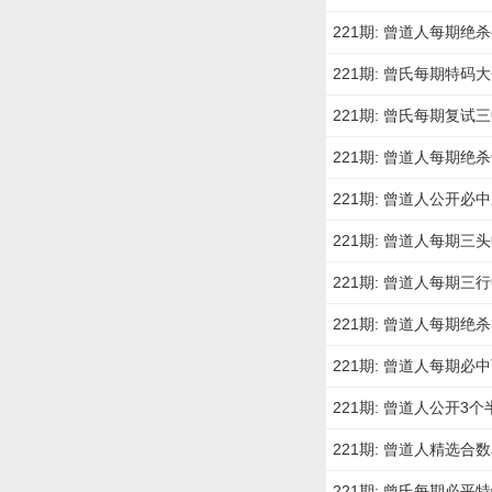
221期: 曾道人每期
221期: 曾氏每期特
221期: 曾氏每期复
221期: 曾道人每期
221期: 曾道人公开
221期: 曾道人每期
221期: 曾道人每期
221期: 曾道人每期绝
221期: 曾道人每期
221期: 曾道人公开3
221期: 曾道人精选
221期: 曾氏每期必