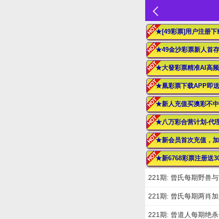
★[49彩票]用户注册下
★49金沙彩票新人首存
★大發彩票精准AI高频
★凰彩票下载APP即送
★新人充值买澳彩不中
★八万彩合营计划-代理
★新会员首次充值，加赠
★新6768彩票注册送3
221期: 曾氏每期野
221期: 曾氏每期两
221期: 曾道人每期