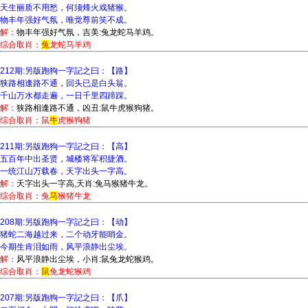
天生丽质不用愁，何须烽火戏猪猴。
物丰年强好气氛，唯觉尊前笑不成。
解：
物丰年强好气氛，吉美:兔龙蛇马羊鸡。
综合取肖：
兔
龙蛇马羊鸡
212期:另版跑狗一字記之曰：【路】
狭路相逢路不通，回头已是白头翁。
千山万水都走遍，一日千里四蹄踩。
解：
狭路相逢路不通，凶丑:鼠牛虎猴狗猪。
综合取肖：鼠
牛
虎猴狗猪
211期:另版跑狗一字記之曰：【高】
五百年中出圣贤，城楼将军积捷酒。
一统江山万载春，天字出头一字高。
解：
天字出头一字高,天肖:兔马猴猪牛龙。
综合取肖：兔
马
猴猪牛龙
208期:另版跑狗一字記之曰：【动】
猪蛇二海越过来，二个动牙能哨金。
今期生肯泪如雨，风平浪静出尘埃。
解：
风平浪静出尘埃，小肖:鼠兔龙蛇猴鸡。
综合取肖：
鼠
兔龙蛇猴鸡
207期:另版跑狗一字記之曰：【爪】