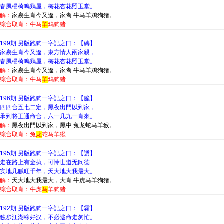
春風楊椅鳴鶏屋，梅花杏花照玉堂。
解：
家裹生肖今又逢，家禽:牛马羊鸡狗猪。
综合取肖：牛马
羊
鸡狗猪
199期:另版跑狗一字記之曰：【磚】
家裹生肖今又逢，東方情人兩家親，
春風楊椅鳴鶏屋，梅花杏花照玉堂。
解：
家裹生肖今又逢，家禽:牛马羊鸡狗猪。
综合取肖：牛马
羊
鸡狗猪
196期:另版跑狗一字記之曰：【脆】
四四合五七二定，黑夜出門以到家，
承到将王通命合，六一几九一肖來。
解：
黑夜出門以到家，黑中:兔龙蛇马羊猴。
综合取肖：兔
龙
蛇马羊猴
195期:另版跑狗一字記之曰：【誘】
走在路上有金执，可怜世道无问德
实地几腻旺千年，天大地大我最大。
解：
天大地大我最大，大肖:牛虎马羊狗猪。
综合取肖：牛虎
马
羊狗猪
192期:另版跑狗一字記之曰：【霸】
独步江湖稼好汉，不必逃命走匆忙。