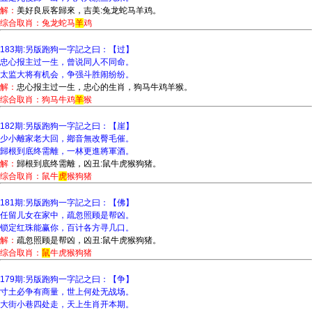
解：
美好良辰客歸來，吉美:兔龙蛇马羊鸡。
综合取肖：兔龙蛇马
羊
鸡
183期:另版跑狗一字記之曰：【过】
忠心报主过一生，曾说同人不同命。
太监大将有机会，争强斗胜闹纷纷。
解：
忠心报主过一生，忠心的生肖，狗马牛鸡羊猴。
综合取肖：狗马牛鸡
羊
猴
182期:另版跑狗一字記之曰：【崖】
少小離家老大回，鄕音無改臀毛催。
歸根到底终需離，一林更進將軍酒。
解：
歸根到底终需離，凶丑:鼠牛虎猴狗猪。
综合取肖：鼠牛
虎
猴狗猪
181期:另版跑狗一字記之曰：【佛】
任留儿女在家中，疏忽照顾是帮凶。
锁定红珠能赢你，百计各方寻几口。
解：
疏忽照顾是帮凶，凶丑:鼠牛虎猴狗猪。
综合取肖：
鼠
牛虎猴狗猪
179期:另版跑狗一字記之曰：【争】
寸土必争有商量，世上何处无战场。
大街小巷四处走，天上生肖开本期。