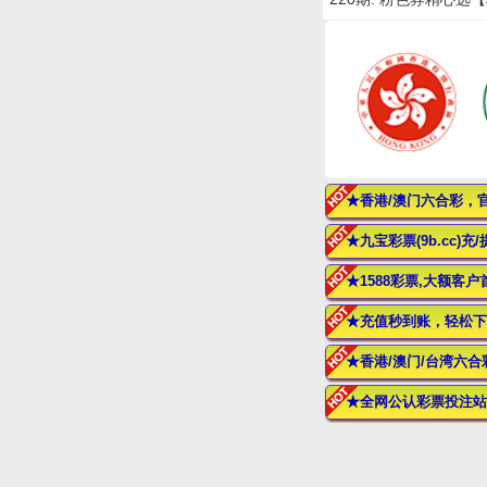
★香港/澳门六合彩，
★九宝彩票(9b.cc)充/
★1588彩票,大额客
★充值秒到账，轻松下
★香港/澳门/台湾六合
★全网公认彩票投注站