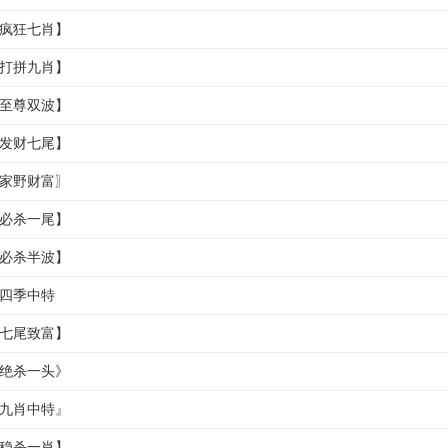
【疯狂七肖】
【打拼九肖】
【至尊双波】
【发财七尾】
〖家野财富〗
【必杀一尾】
【必杀半波】
〓四季中特
【七尾致富】
《绝杀一头》
『九肖中特』
【稳杀一肖】