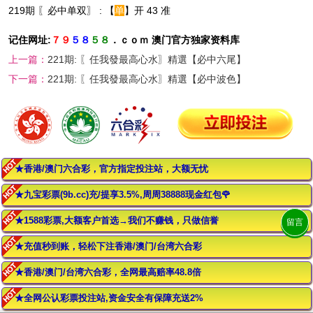
219期 〖必中单双〗 : 【
单
】开 43 准
记住网址:
７９
５８
５８
．ｃｏｍ 澳门官方独家资料库
上一篇：
221期: 〖任我發最高心水〗精選【必中六尾】
下一篇：
221期: 〖任我發最高心水〗精選【必中波色】
★香港/澳门六合彩，官方指定投注站，大额无忧
★九宝彩票(9b.cc)充/提享3.5%,周周38888现金红包🌹
★1588彩票,大额客户首选→我们不赚钱，只做信誉
留言
★充值秒到账，轻松下注香港/澳门/台湾六合彩
★香港/澳门/台湾六合彩，全网最高赔率48.8倍
★全网公认彩票投注站,资金安全有保障充送2%