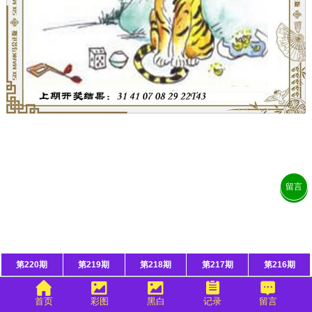
留言
第220期
第219期
第218期
第217期
第216期
首页
彩图
黑白
记录
留言