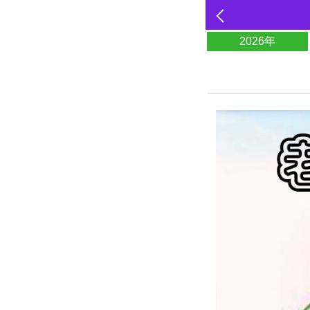
2026年