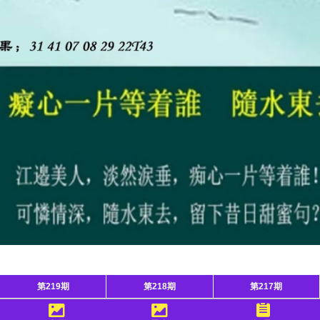
第219期
第218期
第217期