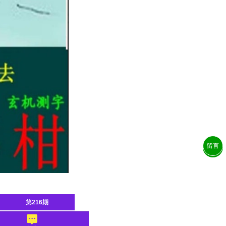
留言
第216期
第215期
第214期