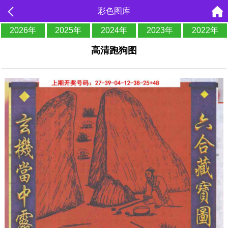
彩色图库
2026年
2025年
2024年
2023年
2022年
高清跑狗图