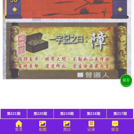
留言
第221期
第220期
第219期
第218期
第217期
首页
彩图
黑白
记录
留言