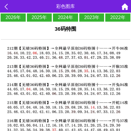
彩色图库
2026年
2025年
2024年
2023年
2022年
36码特围