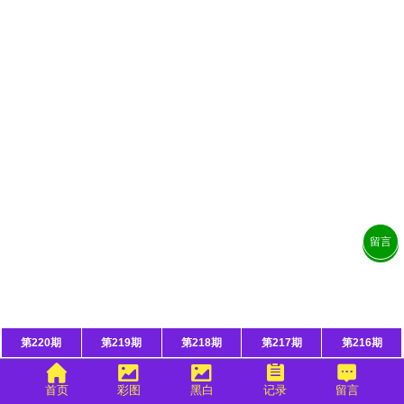
留言
第220期
第219期
第218期
第217期
第216期
首页
彩图
黑白
记录
留言